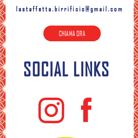
lastaffetta.birrificio@gmail.com
CHIAMA ORA
SOCIAL LINKS